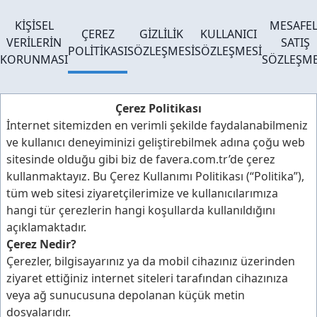
KİŞİSEL
MESAFEL
ÇEREZ
GİZLİLİK
KULLANICI
VERİLERİN
SATIŞ
POLİTİKASI
SÖZLEŞMESİ
SÖZLEŞMESİ
KORUNMASI
SÖZLEŞME
Çerez Politikası
İnternet sitemizden en verimli şekilde faydalanabilmeniz
ve kullanıcı deneyiminizi geliştirebilmek adına çoğu web
sitesinde olduğu gibi biz de favera.com.tr’de çerez
kullanmaktayız. Bu Çerez Kullanımı Politikası (“Politika”),
tüm web sitesi ziyaretçilerimize ve kullanıcılarımıza
hangi tür çerezlerin hangi koşullarda kullanıldığını
açıklamaktadır.
Çerez Nedir?
Çerezler, bilgisayarınız ya da mobil cihazınız üzerinden
ziyaret ettiğiniz internet siteleri tarafından cihazınıza
veya ağ sunucusuna depolanan küçük metin
dosyalarıdır.